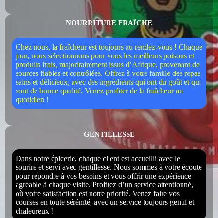
NOURRITURE FRAÎCHE
Chez nous, la fraîcheur est toujours au rendez-vous ! Chaque
jour, nous sélectionnons pour vous les meilleurs poisons et
produits frais, majoritairement issus d’Afrique, provenant de
sources fiables et contrôlées. Offrez à votre famille des repas
sains et délicieux, avec des ingrédients qui ont du goût et qui
sont de bonne qualité. Venez profiter de la fraîcheur au
quotidien !
GENTILLESSE
Dans notre épicerie, chaque client est accueilli avec le
sourire et servi avec gentillesse. Nous sommes à votre écoute
pour répondre à vos besoins et vous offrir une expérience
agréable à chaque visite. Profitez d’un service attentionné,
où votre satisfaction est notre priorité. Venez faire vos
courses en toute sérénité, avec un service toujours gentil et
chaleureux !