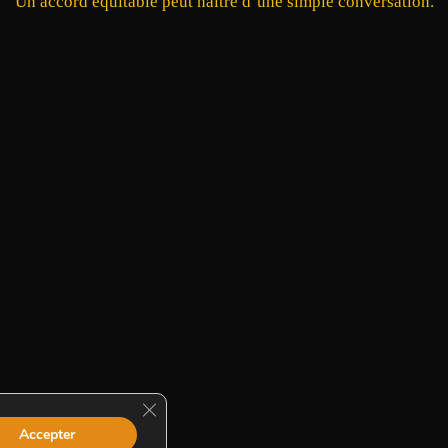
Un accord équitable peut naître d’une simple conversation.
Fermer la bannière des cookies GDPR
Accepter